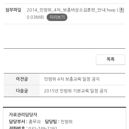
첨부파일
2014_민방위_4차_보충비상소집훈련_안내.hwp (
0.03MB)
미리보기
목록
이전글
민방위 4차 보충교육 일정 공지
다음글
2015년 민방위 기본교육 일정 공지
자료관리담당자
담당부서 :
총무과
담당팀 :
민방위
전화번호 :
032-749-7192