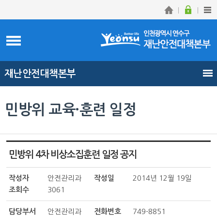
재난안전대책본부
민방위 교육·훈련 일정
민방위 4차 비상소집훈련 일정 공지
작성자
안전관리과
작성일
2014년 12월 19일
조회수
3061
담당부서
안전관리과
전화번호
749-8851