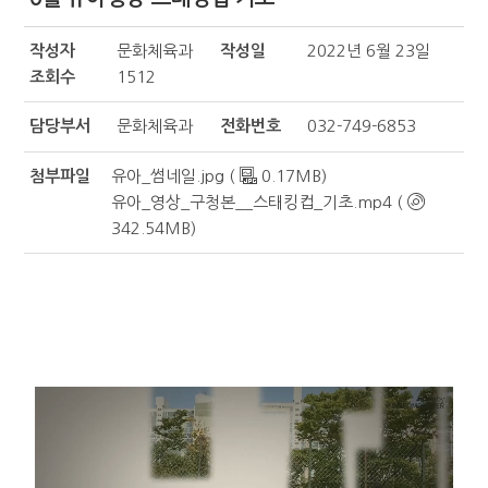
작성자
문화체육과
작성일
2022년 6월 23일
조회수
1512
담당부서
문화체육과
전화번호
032-749-6853
첨부파일
유아_썸네일.jpg (
0.17MB)
유아_영상_구청본__스태킹컵_기초.mp4 (
342.54MB)