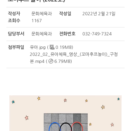
작성자
문화체육과
작성일
2022년 2월 21일
조회수
1167
담당부서
문화체육과
전화번호
032-749-7324
첨부파일
유아.jpg (
0.19MB)
2022_02_유아체육_영상_(꼬마후프놀이)_구청
본.mp4 (
6.79MB)