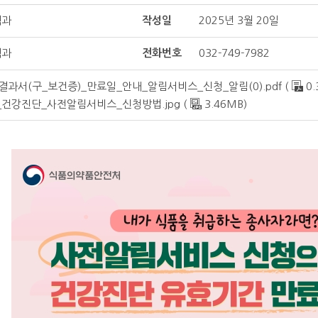
책과
작성일
2025년 3월 20일
책과
전화번호
032-749-7982
과서(구_보건증)_만료일_안내_알림서비스_신청_알림(0).pdf (
0.
_건강진단_사전알림서비스_신청방법.jpg (
3.46MB)