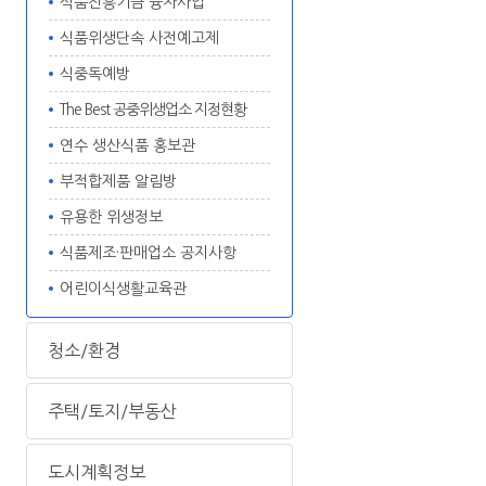
식품진흥기금 융자사업
식품위생단속 사전예고제
식중독예방
The Best 공중위생업소 지정현황
연수 생산식품 홍보관
부적합제품 알림방
유용한 위생정보
식품제조·판매업소 공지사항
어린이식생활교육관
청소/환경
주택/토지/부동산
도시계획정보