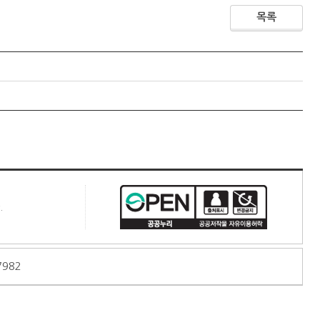
목록
.
7982