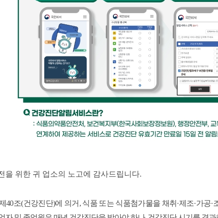
발전을 위한 귀 업소의 노고에 감사드립니다
.
제
40
조
(
건강진단
)
에 의거
,
식품 또는 식품첨가물을 채취
·
제조
·
가공
·
자 및 종업원은 매년 건강진단을 받아야 하나
,
건강진단 시기를 경과