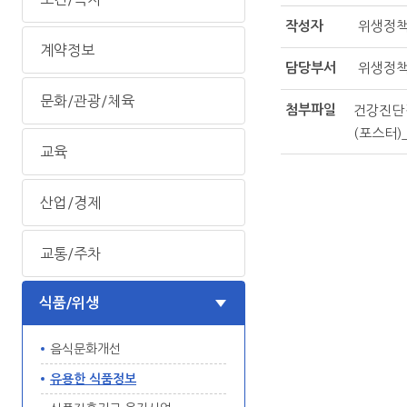
작성자
위생정
계약정보
담당부서
위생정
문화/관광/체육
첨부파일
건강진단결
(포스터)
교육
산업/경제
교통/주차
식품/위생
음식문화개선
유용한 식품정보