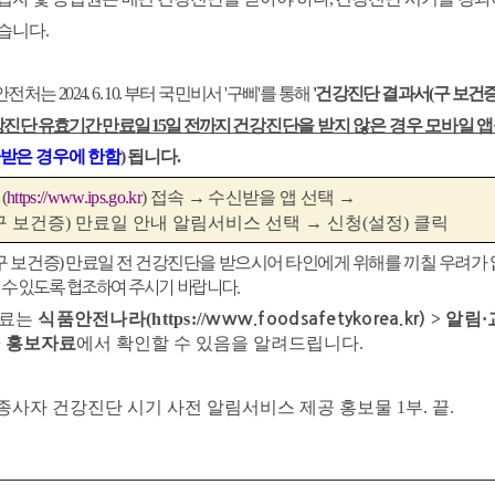
습니다
.
안전처는
2024. 6. 10.
부터 국민비서
'
구삐
'
를 통해
'
건강진단 결과서
(
구 보건
강진단 유효기간 만료일
15
일 전까지
건강진단을 받지 않은 경우 모바일 앱
받은 경우에 한함
)
됩니다
.
집
(
https://www.ips.go.kr
)
접속
→
수신받을 앱 선택
→
구 보건증
)
만료일 안내 알림서비스 선택
→
신청
(
설정
)
클릭
구 보건증
)
만료일 전 건강진단을 받으시어 타인에게 위해를 끼칠 우려가
 수 있도록 협조하여 주시기 바랍니다
.
자료는
식품안전나라
(https://
>
알림
·
www.foodsafetykorea.kr)
>
홍보자료
에서 확인할 수 있음을 알려드립니다
.
급종사자 건강진단 시기 사전 알림서비스 제공 홍보물
1
부
.
끝
.