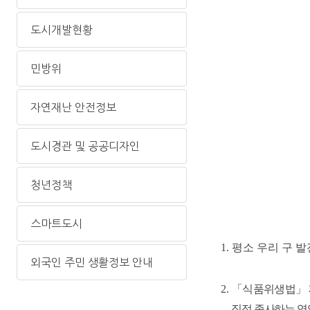
도시개발현황
민방위
자연재난 안전정보
도시경관 및 공공디자인
청년정책
스마트도시
1.
평소 우리 구 
외국인 주민 생활정보 안내
2.
「
식품위생법
」
직접 종사하는 영업