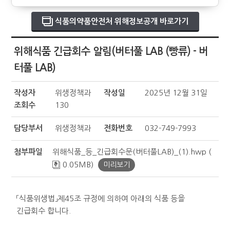
식품의약품안전처 위해정보공개 바로가기
위해식품 긴급회수 알림(버터풀 LAB (빵류) - 버
터풀 LAB)
작성자
위생정책과
작성일
2025년 12월 31일
조회수
130
담당부서
위생정책과
전화번호
032-749-7993
첨부파일
위해식품_등_긴급회수문(버터풀LAB)_(1).hwp (
0.05MB)
미리보기
「식품위생법」제45조 규정에 의하여 아래의 식품 등을
긴급회수 합니다.