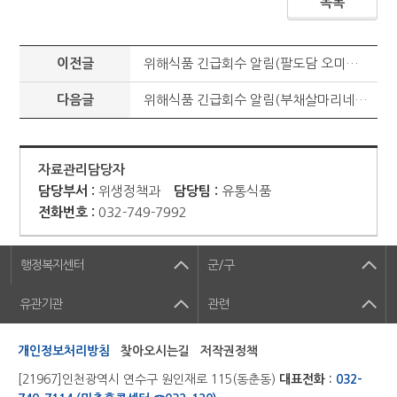
목록
이전글
위해식품 긴급회수 알림(팔도담 오미자청 - 해오름에프앤비(F&B))
다음글
위해식품 긴급회수 알림(부채살마리네이드소스 - (주)바른푸드)
자료관리담당자
담당부서 :
위생정책과
담당팀 :
유통식품
전화번호 :
032-749-7992
행정복지센터
군/구
유관기관
관련
개인정보처리방침
찾아오시는길
저작권정책
[21967]인천광역시 연수구 원인재로 115(동춘동)
대표전화 :
032-