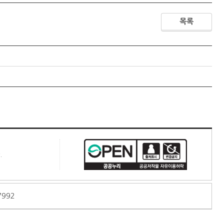
목록
.
7992