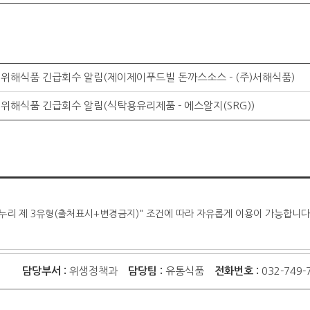
위해식품 긴급회수 알림(제이제이푸드빌 돈까스소스 - (주)서해식품)
위해식품 긴급회수 알림(식탁용유리제품 - 에스알지(SRG))
누리 제 3유형(출처표시+변경금지)" 조건에 따라 자유롭게 이용이 가능합니다
담당부서 :
위생정책과
담당팀 :
유통식품
전화번호 :
032-749-