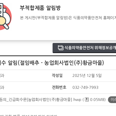
부적합제품 알림방
본 게시판(부적합제품 알림방)은 식품의약품안전처 홈페이
식품의약품안전처 위해정보공개
수 알림(절임배추 - 농업회사법인(주)황금마을)
책과
작성일
2025년 12월 5일
책과
전화번호
032-749-7993
의_긴급회수문[농업회사법인(주)황금마을].hwp (
0.05MB)
미