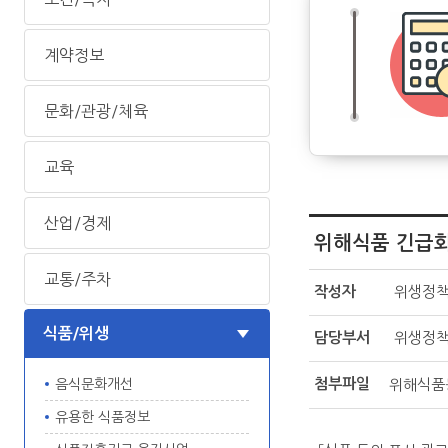
계약정보
문화/관광/체육
교육
산업/경제
위해식품 긴급회
교통/주차
작성자
위생정
식품/위생
담당부서
위생정
첨부파일
위해식품등
음식문화개선
유용한 식품정보