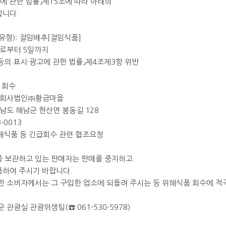
고에 관한 법률」제15조에 따라 아래의
합니다.
유형): 절임배추[절임식품]
일로부터 5일까지
 등의 표시·광고에 관한 법률」제4조제3항 위반
 회수
농업회사법인㈜황금마을
라남도 해남군 현산면 봉동길 128
3-0013
 위해식품 등 긴급회수 관련 협조요청
을 보관하고 있는 판매자는 판매를 중지하고
품하여 주시기 바랍니다.
한 소비자께서는 그 구입한 업소에 되돌려 주시는 등 위해식품 회수에 적
 관광실 관광위생팀(☎ 061-530-5978)