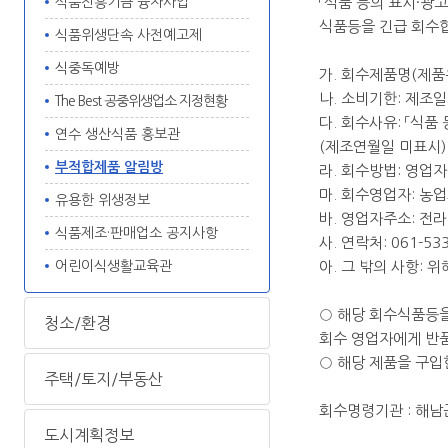
「식품 등의 표시·광
식품진흥기금 융자사업
식품등을 긴급 회수
식품위생단속 사전예고제
식중독예방
가. 회수제품명(제품
나. 소비기한: 제조
The Best 공중위생업소 지정현황
다. 회수사유: 「식품
연수 생산식품 홍보관
(제조연월일 미표시)
부적합제품 알림방
라. 회수방법: 영업자
마. 회수영업자: 
유용한 위생정보
바. 영업자주소: 전
식품제조·판매업소 공지사항
사. 연락처: 061-53
아. 그 밖의 사항:
어린이식생활교육관
○ 해당 회수식품등
청소/환경
회수 영업자에게 반
○ 해당 제품을 구입
주택/토지/부동산
회수명령기관 : 해남군
도시계획정보