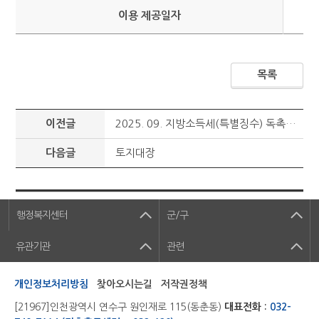
이용 제공일자
목록
이전글
2025. 09. 지방소득세(특별징수) 독촉분 고지서 - 일반 589건
다음글
토지대장
행정복지센터
군/구
유관기관
관련
개인정보처리방침
찾아오시는길
저작권정책
[21967]인천광역시 연수구 원인재로 115(동춘동)
대표전화 :
032-