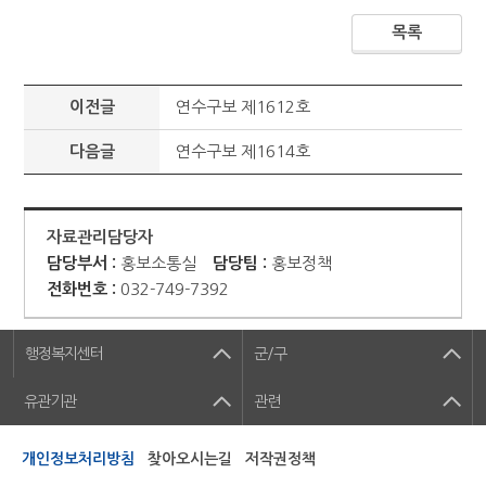
목록
이전글
연수구보 제1612호
다음글
연수구보 제1614호
자료관리담당자
담당부서 :
홍보소통실
담당팀 :
홍보정책
전화번호 :
032-749-7392
행정복지센터
군/구
유관기관
관련
개인정보처리방침
찾아오시는길
저작권정책