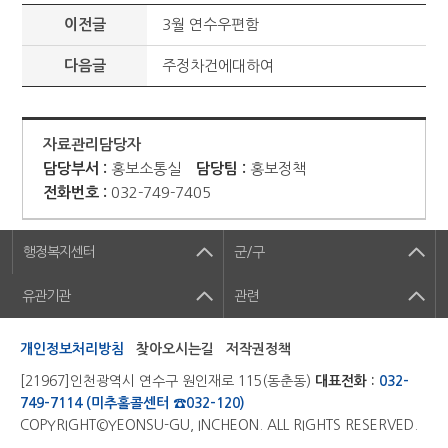
이전글
3월 연수우편함
다음글
주정차건에대하여
자료관리담당자
담당부서 :
홍보소통실
담당팀 :
홍보정책
전화번호 :
032-749-7405
행정복지센터
군/구
유관기관
관련
개인정보처리방침
찾아오시는길
저작권정책
[21967]인천광역시 연수구 원인재로 115(동춘동)
대표전화 :
032-
749-7114 (미추홀콜센터 ☎032-120)
COPYRIGHT©YEONSU-GU, INCHEON. ALL RIGHTS RESERVED.