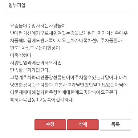
첨부파일
요즘들어주정차하는차량들이
반대편차선에거꾸로세워져있는것을보게된다.자기차선쪽에주
차를해야됨에도반대쪽에서오는차가내쪽차선에주차를한다.
편도1차선도로는이현상이
더욱심하다.
차량민원과에문의해보지만
단속할근거가없단다.
그렇게주차하려면중앙선을넘어야주차할수있는데말이다.마치
당연한것처럼주차한다.교통사고가날뻔했던일이많았던까닭에
이문제에대해철저한주정차에대한계도및단속이요구된다.
특히나옥련동1.2동쪽이심각하다.
수정
삭제
목록