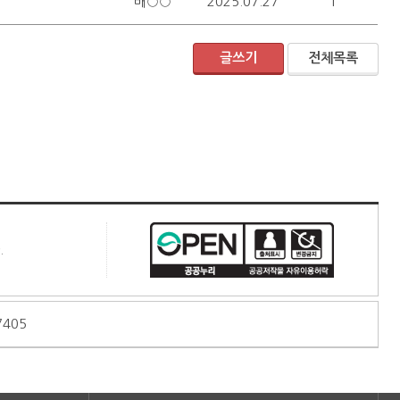
배○○
2025.07.27
1
글쓰기
전체목록
.
7405