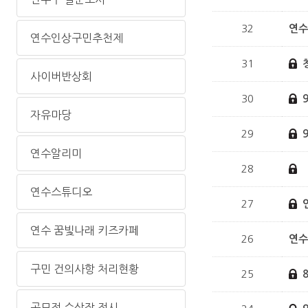
32
연수
연수인상구민추천제
31
사이버반상회
30
자유마당
29
연수알리미
28
연수스튜디오
27
연수 꿈빛나래 키즈카페
26
연
구민 건의사항 처리현황
25
공모전 수상작 전시