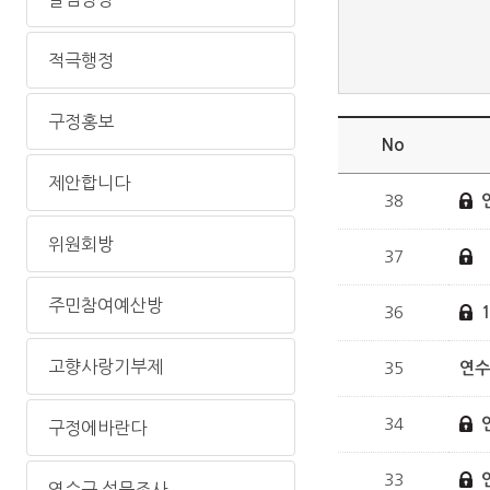
적극행정
구정홍보
No
제안합니다
38
위원회방
37
주민참여예산방
36
고향사랑기부제
35
연수
34
구정에바란다
33
연수구 설문조사