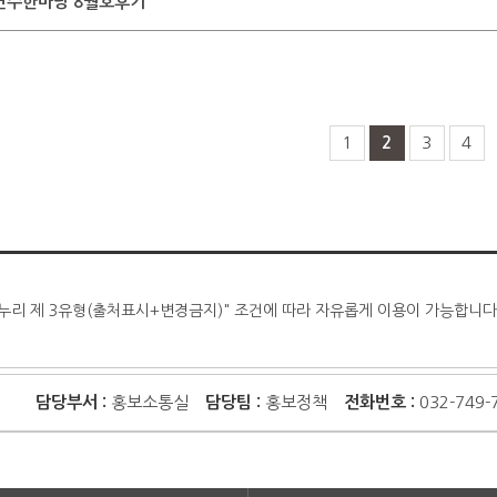
연수한마당 8월호후기
1
2
3
4
누리 제 3유형(출처표시+변경금지)" 조건에 따라 자유롭게 이용이 가능합니다
담당부서 :
홍보소통실
담당팀 :
홍보정책
전화번호 :
032-749-