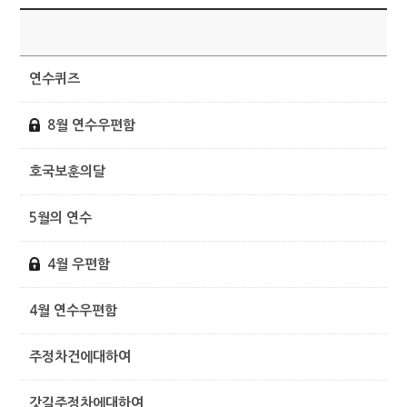
제
연수퀴즈
8월 연수우편함
호국보훈의달
5월의 연수
4월 우편함
4월 연수우편함
주정차건에대하여
갓길주정차에대하여