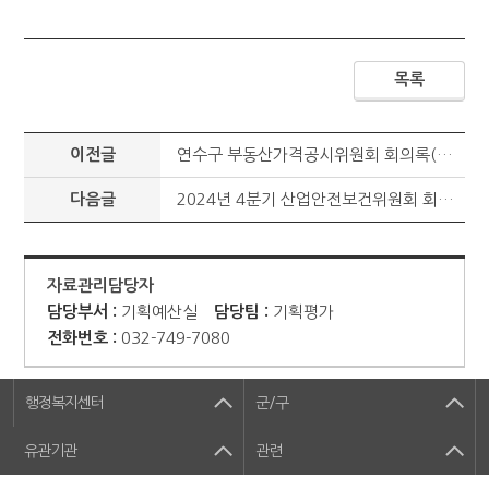
목록
이전글
연수구 부동산가격공시위원회 회의록(요약)
다음글
2024년 4분기 산업안전보건위원회 회의록(요약)
자료관리담당자
담당부서 :
기획예산실
담당팀 :
기획평가
전화번호 :
032-749-7080
행정복지센터
군/구
유관기관
관련