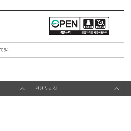
.
7084
관련
누리집