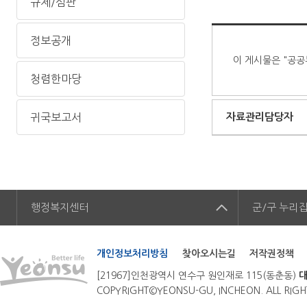
규제/심판
정보공개
이 게시물은 "공공
청렴한마당
귀국보고서
자료관리담당자
행정복지센터
군/구
누리
개인정보처리방침
찾아오시는길
저작권정책
[21967]인천광역시 연수구 원인재로 115(동춘동)
대
COPYRIGHT©YEONSU-GU, INCHEON. ALL RIGH