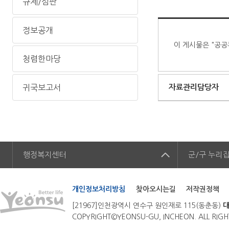
규제/심판
정보공개
이 게시물은 "공공
청렴한마당
귀국보고서
자료관리담당자
행정복지센터
군/구
누리
개인정보처리방침
찾아오시는길
저작권정책
[21967]인천광역시 연수구 원인재로 115(동춘동)
대
COPYRIGHT©YEONSU-GU, INCHEON. ALL RIGH