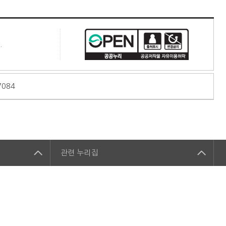
.
7084
관련
누리집