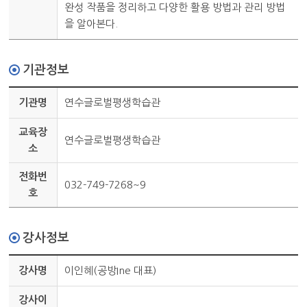
완성 작품을 정리하고 다양한 활용 방법과 관리 방법
을 알아본다.
기관정보
기관명
연수글로벌평생학습관
교육장
연수글로벌평생학습관
소
전화번
032-749-7268~9
호
강사정보
강사명
이인혜(공방Ine 대표)
강사이