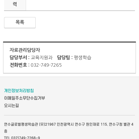
력
목록
자료관리담당자
담당부서 :
교육지원과
담당팀 :
평생학습
전화번호 :
032-749-7265
개인정보처리방침
이메일주소무단수집거부
오시는길
연수글로벌평생학습관 (우)21967 인천광역시 연수구 원인재로 115, 연수구청 별관 4
층
TEL 032)749-7268~9