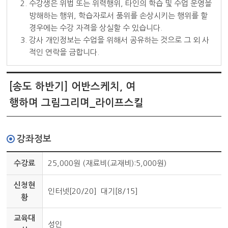
2. 수강생은 위법 또는 위력행위, 타인의 학습 및 수업 운영을
방해하는 행위, 학습자로서 품위를 손상시키는 행위를 할
경우에는 수강 자격을 상실할 수 있습니다.
3. 강사 개인정보는 수업을 위해서 공유하는 것으로 그 외 사
적인 연락을 금합니다.
[송도 하반기] 어반스케치, 여
행하며 그림그리며
_라이프스킬
강좌정보
수강료
25,000원 (재료비(교재비):5,000원)
신청현
인터넷[20/20] 대기[8/15]
황
교육대
성인