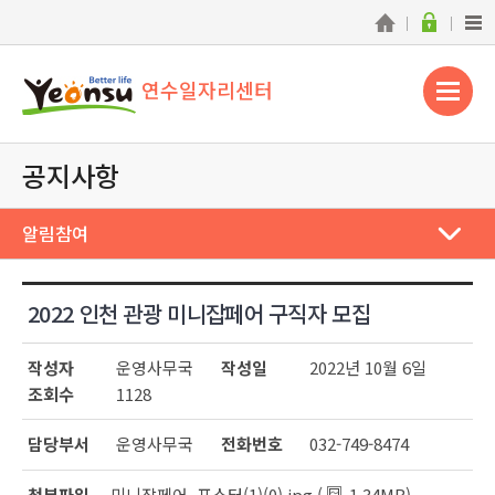
연수일자리센터
공지사항
알림참여
2022 인천 관광 미니잡페어 구직자 모집
작성자
운영사무국
작성일
2022년 10월 6일
조회수
1128
담당부서
운영사무국
전화번호
032-749-8474
첨부파일
미니잡페어_포스터(1)(0).jpg (
1.34MB)