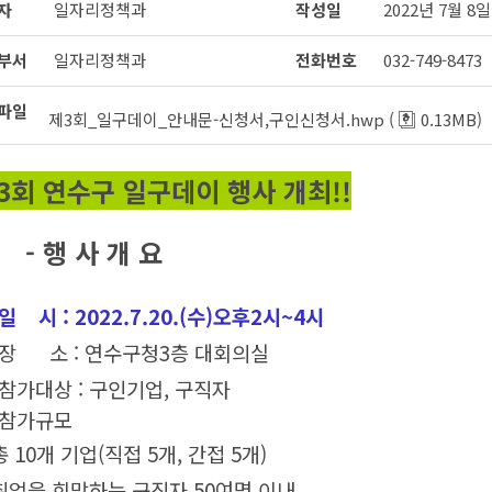
자
일자리정책과
작성일
2022년 7월 8일
부서
일자리정책과
전화번호
032-749-8473
파일
제3회_일구데이_안내문-신청서,구인신청서.hwp (
0.13MB)
3회 연수구 일구데이 행사 개최!!
 행 사 개 요
일 시 : 2022.7.20.(수)오후2시~4시
 장 소 : 연수구청3층 대회의실
 참가대상 : 구인기업, 구직자
 참가규모
총 10개 기업(직접 5개, 간접 5개)
 취업을 희망하는 구직자 50여명 이내