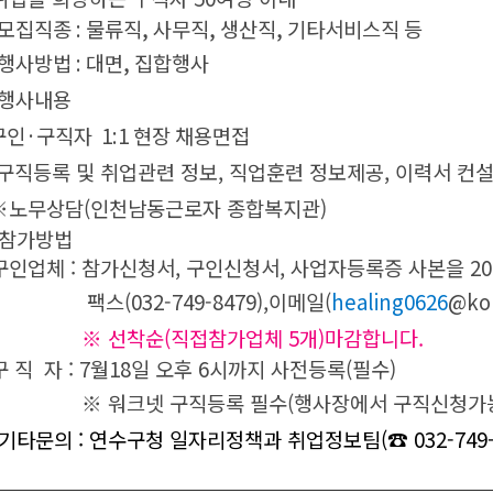
모집직종 : 물류직, 사무직, 생산직, 기타서비스직 등
행사방법 : 대면, 집합행사
 행사내용
구인
·
구직자
1:1 현장 채용면접
 구직등록 및 취업관련 정보, 직업훈련 정보제공, 이력서 컨
노무상담(인천남동근로자 종합복지관)
 참가방법
 구인업체 : 참가신청서, 구인신청서, 사업자등록증 사본을 2022
스(032-749-8479),이메일(
healing0626
@kor
※ 선착순(직접참가업체 5개)마감합니다.
 구 직 자 : 7월18일 오후 6시까지 사전등록(필수)
 워크넷 구직등록 필수(행사장에서 구직신청가능
기타문의 : 연수구청 일자리정책과 취업정보팀(☎ 032-749-8