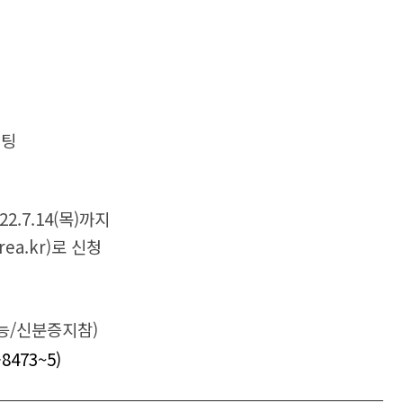
설팅
.7.14(목)까지
ea.kr
)로 신청
/신분증지참)
473~5)