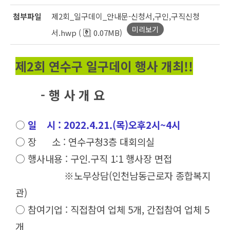
첨부파일
제2회_일구데이_안내문-신청서,구인,구직신청
미리보기
서.hwp (
0.07MB)
제2회 연수구 일구데이 행사 개최!!
- 행 사 개 요
○
일 시 : 2022.4.21.(목)오후2시~4시
○ 장 소 : 연수구청3층 대회의실
○ 행사내용 : 구인.구직 1:1 행사장 면접
※노무상담(인천남동근로자 종합복지
관)
○ 참여기업 : 직접참여 업체 5개, 간접참여 업체 5
개