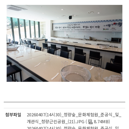
첨부파일
20260407(14시30)_청량숲_문화체험원_준공식_및_
개관식_청량근린공원_(21).JPG (
8.74MB)
20260407(14시30)_청량숲_문화체험원_준공식_및_