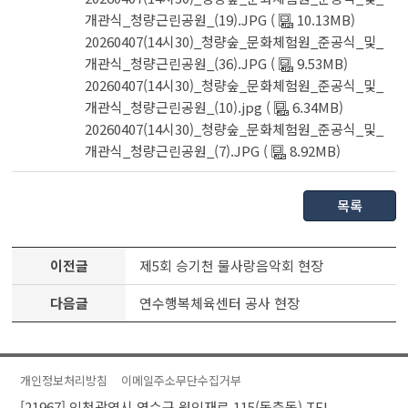
개관식_청량근린공원_(19).JPG (
10.13MB)
20260407(14시30)_청량숲_문화체험원_준공식_및_
개관식_청량근린공원_(36).JPG (
9.53MB)
20260407(14시30)_청량숲_문화체험원_준공식_및_
개관식_청량근린공원_(10).jpg (
6.34MB)
20260407(14시30)_청량숲_문화체험원_준공식_및_
개관식_청량근린공원_(7).JPG (
8.92MB)
목록
이전글
제5회 승기천 물사랑음악회 현장
다음글
연수행복체육센터 공사 현장
개인정보처리방침
이메일주소무단수집거부
[21967] 인천광역시 연수구 원인재로 115(동춘동)
TEL.