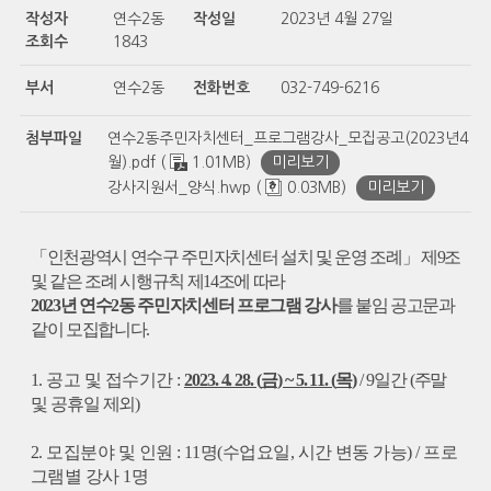
작성자
연수2동
작성일
2023년 4월 27일
조회수
1843
부서
연수2동
전화번호
032-749-6216
첨부파일
연수2동주민자치센터_프로그램강사_모집공고(2023년4
월).pdf (
1.01MB)
미리보기
강사지원서_양식.hwp (
0.03MB)
미리보기
「
인천광역시 연수구 주민자치센터 설치 및 운영 조례
」
제
9
조
및 같은 조례 시행규칙 제
14
조에 따라
2023
년 연수
2
동 주민자치센터 프로그램 강사
를 붙임 공고문과
같이 모집합니다
.
1.
공고 및 접수기간
:
2023. 4. 28. (
금
) ~ 5. 11. (
목
)
/ 9
일간
(
주말
및 공휴일 제외
)
2.
모집분야 및 인원
: 11
명
(
수업요일
,
시간 변동 가능
) /
프로
그램별 강사
1
명