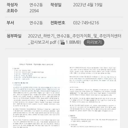
작성자
연수2동
작성일
2023년 4월 19일
조회수
2094
부서
연수2동
전화번호
032-749-6216
첨부파일
2022년_하반기_연수2동_주민자치회_및_주민자치센터
_감사보고서.pdf (
1.88MB)
미리보기