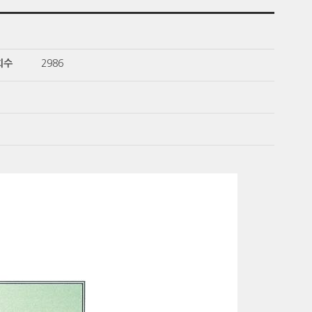
회수
2986