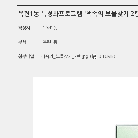
옥련1동 특성화프로그램 '책속의 보물찾기 2탄
작성자
옥련1동
부서
옥련1동
첨부파일
책속의_보물찾기_2탄.jpg (
0.16MB)