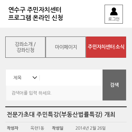
연수구 주민자치센터
프로그램 온라인 신청
로그인
강좌소개 /
마이페이지
주민자치센터 소식
강좌신청
전문가초대 주민특강(부동산법률특강) 개최
작성자
옥련1동
작성일
2014년 2월 26일