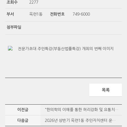
조회수
2277
부서
옥련1동
전화번호
749-6000
첨부파일
목록
이전글
"한의학의 이해를 통한 허리강화 및 요통치료 특강" 개최
다음글
2026년 상반기 옥련1동 주민자치센터 운영결과 보고서 게시