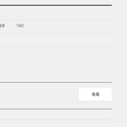
회수
580
목록