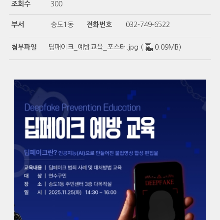
조회수
300
부서
송도1동
전화번호
032-749-6522
첨부파일
딥패이크_예방교육_포스터.jpg (
0.09MB)