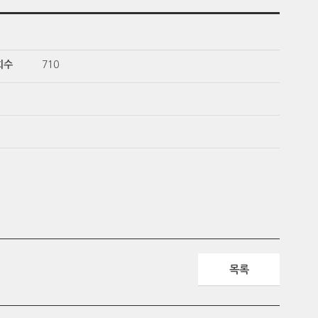
회수
710
목록