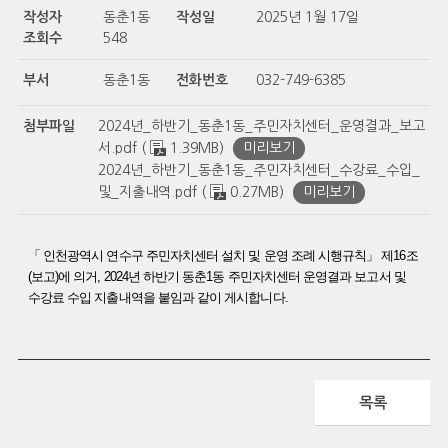
작성자
동춘1동
작성일
2025년 1월 17일
조회수
548
부서
동춘1동
전화번호
032-749-6385
첨부파일
2024년_하반기_동춘1동_주민자치센터_운영결과_보고
서.pdf (
1.39MB)
미리보기
2024년_하반기_동춘1동_주민자치센터_수강료_수입_
및_지출내역.pdf (
0.27MB)
미리보기
「 인천광역시 연수구 주민자치센터 설치 및 운영 조례 시행규칙」 제16조
(보고)
에 의거, 2024년 하반기 동춘1동 주민자치센터 운영결과 보고서 및
수강료 수입 지출내역을 붙임과 같이 게시합니다.
목록