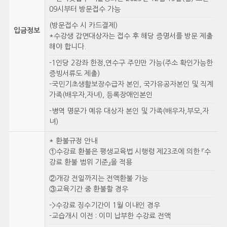
09시부터 방문접수 가능
(방문접수 시 카드결제)
입금정보
*수강생 감면대상자는 접수 후 해당 증명서를 방문 제출
해야 합니다.
-1인당 2강좌 한정,연수구 주민만 가능(주소 확인가능한
증빙서류도 제출)
-국민기초생활보장수급자 본인, 국가유공자본인 및 직계
가족(배우자,자녀), 등록장애인본인
-병역 명문가 예유 대상자 본인 및 가족(배우자,부모,자
녀)
* 환불규정 안내
①수강료 환불은 평생교육법 시행령 제23조에 의한 『수
강료 환불 범위 기준』을 적용
②개강 전일까지는 전액환불 가능
③교육기간 중 환불할 경우
->수강료 징수기간이 1월 이내인 경우
-교습개시 이전 : 이미 납부한 수강료 전액