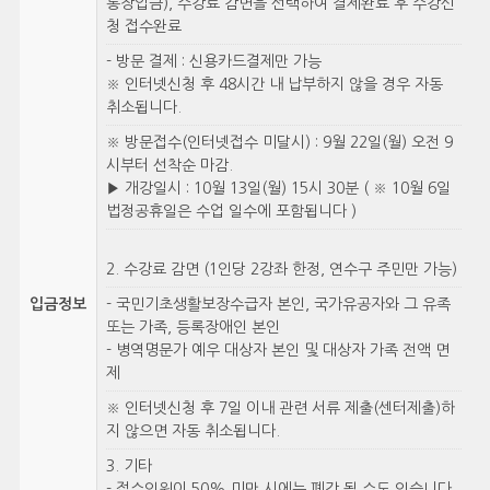
통장입금), 수강료 감면을 선택하여 결제완료 후 수강신
청 접수완료
- 방문 결제 : 신용카드결제만 가능
※ 인터넷신청 후 48시간 내 납부하지 않을 경우 자동
취소됩니다.
※ 방문접수(인터넷접수 미달시) : 9월 22일(월) 오전 9
시부터 선착순 마감.
▶ 개강일시 : 10월 13일(월) 15시 30분 ( ※ 10월 6일
법정공휴일은 수업 일수에 포함됩니다 )
2. 수강료 감면 (1인당 2강좌 한정, 연수구 주민만 가능)
입금정보
- 국민기초생활보장수급자 본인, 국가유공자와 그 유족
또는 가족, 등록장애인 본인
- 병역명문가 예우 대상자 본인 및 대상자 가족 전액 면
제
※ 인터넷신청 후 7일 이내 관련 서류 제출(센터제출)하
지 않으면 자동 취소됩니다.
3. 기타
- 접수인원이 50% 미만 시에는 폐강 될 수도 있습니다.