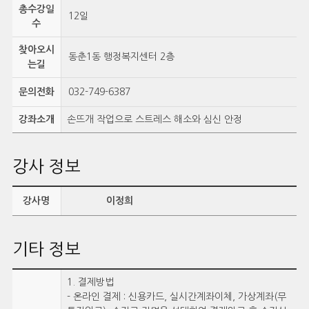
총수강일
12일
수
찾아오시
동춘1동 행정복지센터 2층
는길
문의전화
032-749-6387
강좌소개
손뜨개 작업으로 스트레스 해소와 심신 안정
강사 정보
강사명
이정희
기타 정보
1. 결제방법
- 온라인 결제 : 신용카드, 실시간계좌이체, 가상계좌(무