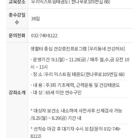
교육장소
우리익스트림태권도( 한나루로105번길 68)
총수강일
36일
수
문의전화
032-749-8122
생활터 중심 건강증진프로그램 [우리동네 건강허브]
- 운영기간 :9.1(월) ~ 11.28(금) / 매주 월,수,금 오전 10
시 ~ 11시
- 장 소 :우리 익스트림 태권도(한나루로105번길 68)
- 내 용 : 주3회 기초체력, 근력운동 및 건강태권도
강좌소개
- 대 상 : 65세 미만 연수구민
* 대상자 보건소 내소하여 사전사후 신체검사 가능
/8.25(월) ~ 8.29(금) 기간 내
* 선착순 마감 후 대기자 수시 모집(문의 032-749-
8122)