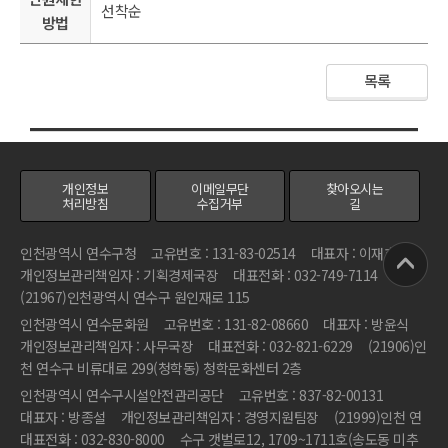
선착순
방법
목록
개인정보
이메일무단
찾아오시는
처리방침
수집거부
길
인천광역시 연수구청
고유번호 : 131-83-02514
대표자 : 이재호
개인정보관리책임자 : 기획경제국장
대표전화 : 032-749-7114
(21967)인천광역시 연수구 원인재로 115
인천광역시 연수문화원
고유번호 : 131-82-08660
대표자 : 방윤식
개인정보관리책임자 : 사무국장
대표전화 : 032-821-6229
(21906)인
천 연수구 비류대로 299(청학동) 청학문화센터 2층
인천광역시 연수구시설안전관리공단
고유번호 : 837-82-00131
대표자 : 방종설
개인정보관리책임자 : 경영지원팀장
(21999)인천 연
대표전화 : 032-830-8000
수구 갯벌로12, 1709~1711호(송도동 미추