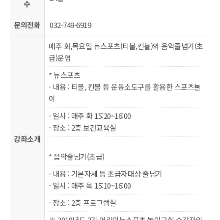
수
문의전화
032-749-6919
매주 화,목요일 뉴스포츠(티볼,킨볼)와 음악줄넘기(초
급)운영
* 뉴스포츠
- 내용 : 티볼, 킨볼 등 운동소도구를 활용한 스포츠놀
이
- 일시 : 매주 화 15:20~16:00
- 장소 : 2층 보건교육실
강좌소개
* 음악줄넘기(초급)
- 내용 : 기본자세 등 초급자대상 줄넘기
- 일시 : 매주 목 15:10~16:00
- 장소 : 2층 프로그램실
※ 2018년도 2기 어린이뉴스포츠 놀이교실 수강자의