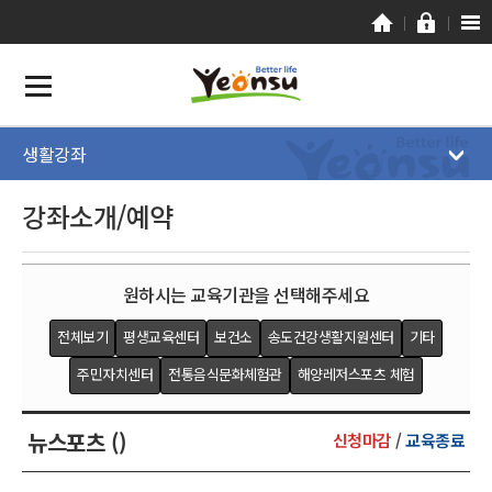
생활강좌
강좌소개/예약
원하시는 교육기관을 선택해주세요
전체보기
평생교육센터
보건소
송도건강생활지원센터
기타
주민자치센터
전통음식문화체험관
해양레저스포츠 체험
뉴스포츠 ()
신청마감
/
교육종료