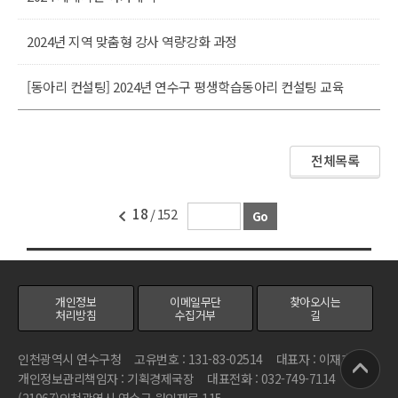
2024년 지역 맞춤형 강사 역량강화 과정
[동아리 컨설팅] 2024년 연수구 평생학습동아리 컨설팅 교육
전체목록
18
/ 152
개인정보
이메일무단
찾아오시는
처리방침
수집거부
길
인천광역시 연수구청
고유번호 : 131-83-02514
대표자 : 이재호
개인정보관리책임자 : 기획경제국장
대표전화 : 032-749-7114
(21967)인천광역시 연수구 원인재로 115