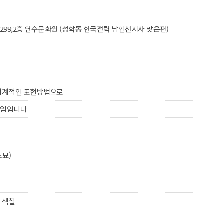
99,2층 연수문화원 (청학동 한국전력 남인천지사 맞은편)
 체계적인 표현방법으로
수업입니다
소묘)
 색칠