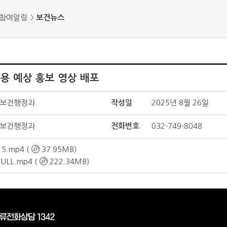
참여알림
보건뉴스
용 예상 홍보 영상 배포
보건행정과
작성일
2025년 8월 26일
보건행정과
전화번호
032-749-8048
15.mp4 (
37.95MB)
FULL.mp4 (
222.34MB)