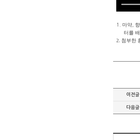
1.
마약
,
향
터를 
2. 첨부
이전글
다음글