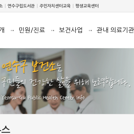
소
연수구립도서관
주민자치센터교육
평생교육센터
개
민원/진료
보건사업
관내 의료기
뉴스