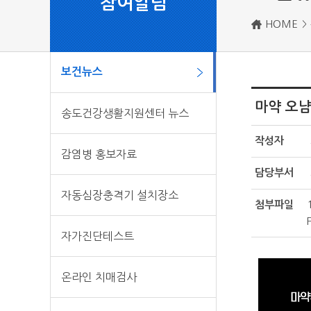
참여알림
HOME
보건뉴스
마약 오냠
송도건강생활지원센터 뉴스
작성자
감염병 홍보자료
담당부서
자동심장충격기 설치장소
첨부파일
자가진단테스트
온라인 치매검사