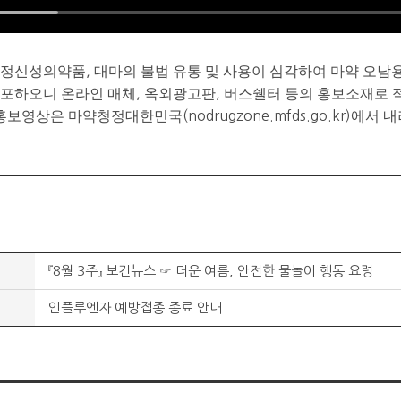
정신성의약품
,
대마의 불법 유통 및 사용이 심각하여 마약 오남용
배포하오니 온라인 매체
,
옥외광고판
,
버스쉘터 등의 홍보소재로 
한 홍보영상은 마약청정대한민국
(nodrugzone.mfds.go.kr)
에서 내
『8월 3주』 보건뉴스 ☞ 더운 여름, 안전한 물놀이 행동 요령
인플루엔자 예방접종 종료 안내