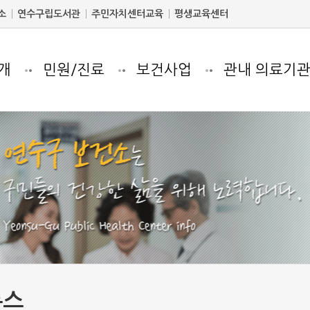
소
연수구립도서관
주민자치센터교육
평생교육센터
개
민원/진료
보건사업
관내 의료기
뉴스